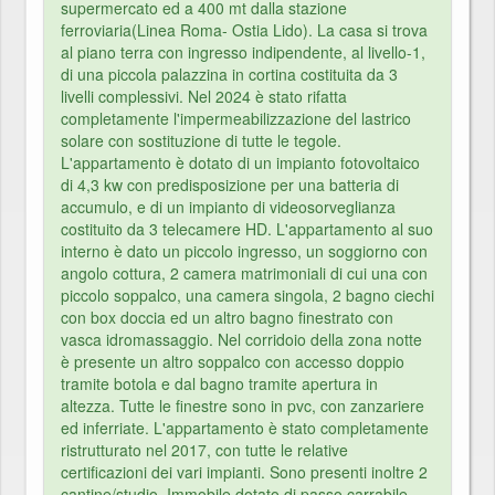
supermercato ed a 400 mt dalla stazione
ferroviaria(Linea Roma- Ostia Lido). La casa si trova
al piano terra con ingresso indipendente, al livello-1,
di una piccola palazzina in cortina costituita da 3
livelli complessivi. Nel 2024 è stato rifatta
completamente l'impermeabilizzazione del lastrico
solare con sostituzione di tutte le tegole.
L'appartamento è dotato di un impianto fotovoltaico
di 4,3 kw con predisposizione per una batteria di
accumulo, e di un impianto di videosorveglianza
costituito da 3 telecamere HD. L'appartamento al suo
interno è dato un piccolo ingresso, un soggiorno con
angolo cottura, 2 camera matrimoniali di cui una con
piccolo soppalco, una camera singola, 2 bagno ciechi
con box doccia ed un altro bagno finestrato con
vasca idromassaggio. Nel corridoio della zona notte
è presente un altro soppalco con accesso doppio
tramite botola e dal bagno tramite apertura in
altezza. Tutte le finestre sono in pvc, con zanzariere
ed inferriate. L'appartamento è stato completamente
ristrutturato nel 2017, con tutte le relative
certificazioni dei vari impianti. Sono presenti inoltre 2
cantine/studio. Immobile dotato di passo carrabile