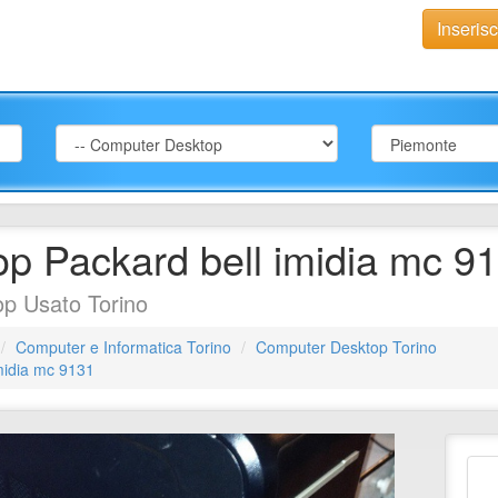
Inseris
op Packard bell imidia mc 9
p Usato Torino
Computer e Informatica Torino
Computer Desktop Torino
imidia mc 9131