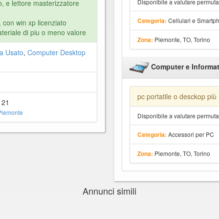
Disponibile a valutare permut
, e lettore masterizzatore
Cellulari e Smartp
Categoria:
 , con win xp licenziato
teriale di piu o meno valore
Piemonte, TO, Torino
Zona:
a Usato
,
Computer Desktop
Computer e Informat
pc portatile o desckop più
121
Piemonte
Disponibile a valutare permut
Accessori per PC
Categoria:
Piemonte, TO, Torino
Zona:
Annunci simili