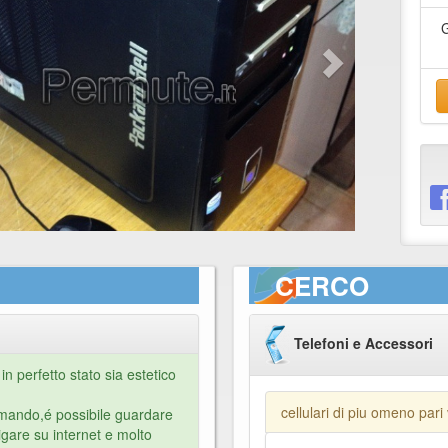
CERCO
Telefoni e Accessori
n perfetto stato sia estetico
cellulari di piu omeno pari
comando,é possibile guardare
vigare su internet e molto