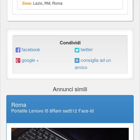
Lazio, RM, Roma
Zona:
Condividi
facebook
twitter
google +
consiglia ad un
amico
Annunci simili
Roma
Portatile Lenovo I5 8Ram ssd512 Face-Id