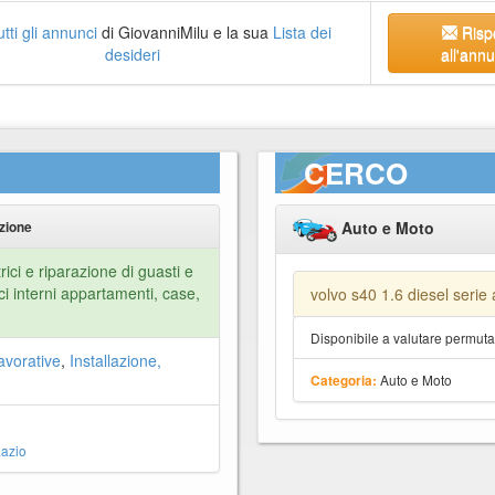
utti gli annunci
di GiovanniMilu e la sua
Lista dei
Risp
desideri
all'ann
CERCO
Auto e Moto
zione
rici e riparazione di guasti e
ci interni appartamenti, case,
volvo s40 1.6 diesel serie a
Disponibile a valutare permut
avorative
,
Installazione,
Auto e Moto
Categoria:
azio