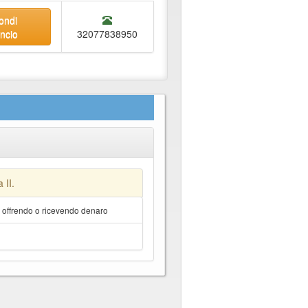
ondi
uncio
32077838950
 II.
a offrendo o ricevendo denaro