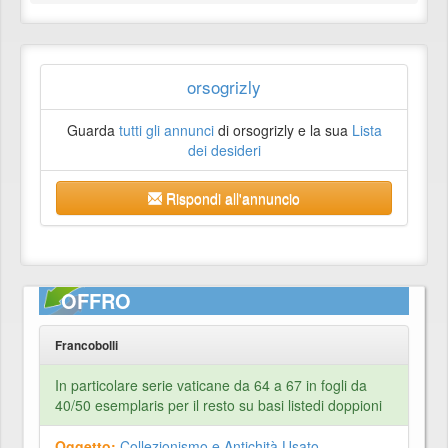
orsogrizly
Guarda
tutti gli annunci
di orsogrizly e la sua
Lista
dei desideri
Rispondi all'annuncio
OFFRO
Francobolli
In particolare serie vaticane da 64 a 67 in fogli da
40/50 esemplaris per il resto su basi listedi doppioni
Oggetto:
Collezionismo e Antichità Usato
,