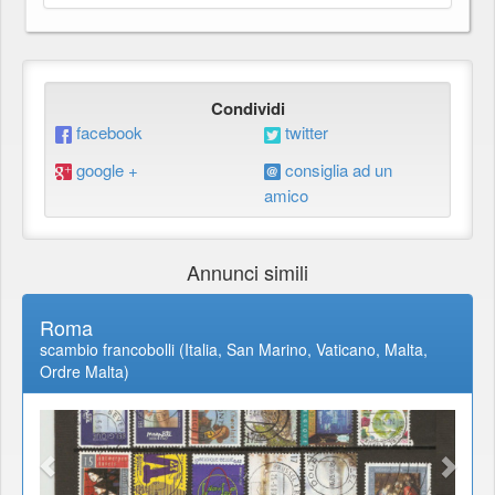
Condividi
facebook
twitter
google +
consiglia ad un
amico
Annunci simili
Roma
scambio francobolli (Italia, San Marino, Vaticano, Malta,
Ordre Malta)