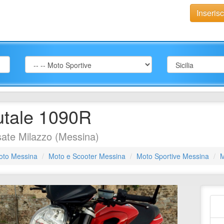
Inseris
utale 1090R
ate Milazzo (Messina)
oto Messina
Moto e Scooter Messina
Moto Sportive Messina
M