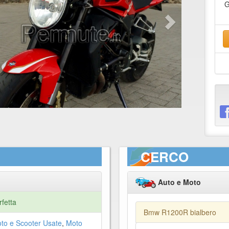
G
CERCO
Auto e Moto
fetta
Bmw R1200R bialbero
to e Scooter Usate
,
Moto