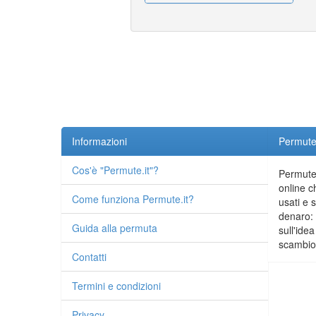
Informazioni
Permute.
Cos'è "Permute.it"?
Permute.
online c
Come funziona Permute.it?
usati e 
denaro: 
Guida alla permuta
sull'idea
scambio 
Contatti
Termini e condizioni
Privacy