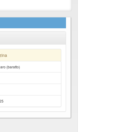
zina
ro (baratto)
125