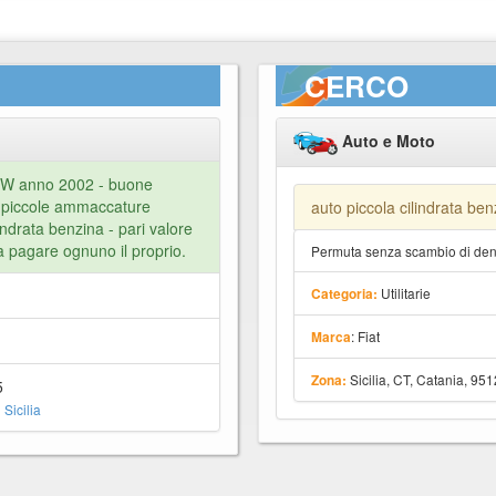
CERCO
Auto e Moto
 SW anno 2002 - buone
- piccole ammaccature
auto piccola cilindrata ben
indrata benzina - pari valore
 pagare ognuno il proprio.
Permuta senza scambio di dena
Utilitarie
Categoria:
: Fiat
Marca
Sicilia, CT, Catania, 95
Zona:
5
Sicilia