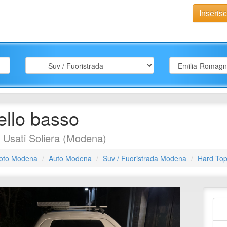
Inseris
llo basso
 Usati Soliera (Modena)
oto Modena
Auto Modena
Suv / Fuoristrada Modena
Hard Top