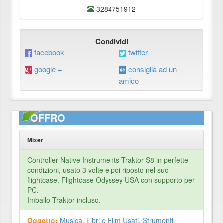
3284751912
Condividi
facebook
twitter
google +
consiglia ad un
amico
OFFRO
Mixer
Controller Native Instruments Traktor S8 in perfette
condizioni, usato 3 volte e poi riposto nel suo
flightcase. Flightcase Odyssey USA con supporto per
PC.
Imballo Traktor incluso.
Oggetto:
Musica, Libri e Film Usati
,
Strumenti