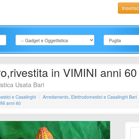
Inseris
tro,rivestita in VIMINI anni 60
stica Usata Bari
stici e Casalinghi
Arredamento, Elettrodomestici e Casalinghi Bari
MINI anni 60