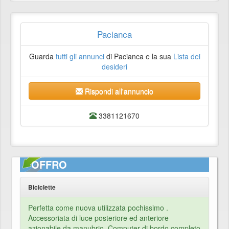
Pacianca
Guarda
tutti gli annunci
di Pacianca e la sua
Lista dei
desideri
Rispondi all'annuncio
3381121670
OFFRO
Biciclette
Perfetta come nuova utilizzata pochissimo .
Accessoriata di luce posteriore ed anteriore
azionabile da manubrio. Computer di bordo completo