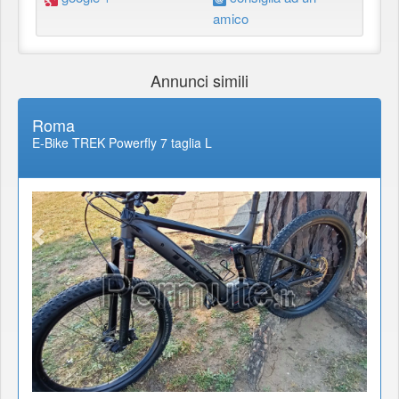
amico
Annunci simili
Roma
E-Bike TREK Powerfly 7 taglia L