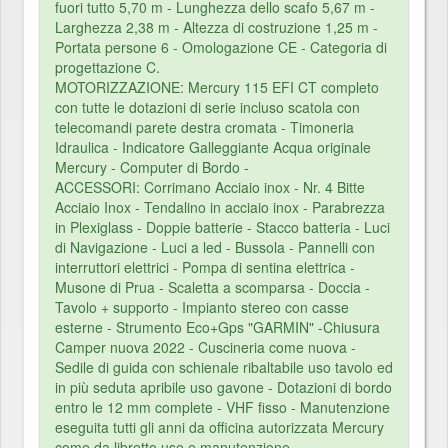
fuori tutto 5,70 m - Lunghezza dello scafo 5,67 m -
Larghezza 2,38 m - Altezza di costruzione 1,25 m -
Portata persone 6 - Omologazione CE - Categoria di
progettazione C.
MOTORIZZAZIONE: Mercury 115 EFI CT completo
con tutte le dotazioni di serie incluso scatola con
telecomandi parete destra cromata - Timoneria
Idraulica - Indicatore Galleggiante Acqua originale
Mercury - Computer di Bordo -
ACCESSORI: Corrimano Acciaio inox - Nr. 4 Bitte
Acciaio Inox - Tendalino in acciaio inox - Parabrezza
in Plexiglass - Doppie batterie - Stacco batteria - Luci
di Navigazione - Luci a led - Bussola - Pannelli con
interruttori elettrici - Pompa di sentina elettrica -
Musone di Prua - Scaletta a scomparsa - Doccia -
Tavolo + supporto - Impianto stereo con casse
esterne - Strumento Eco+Gps "GARMIN" -Chiusura
Camper nuova 2022 - Cuscineria come nuova -
Sedile di guida con schienale ribaltabile uso tavolo ed
in più seduta apribile uso gavone - Dotazioni di bordo
entro le 12 mm complete - VHF fisso - Manutenzione
eseguita tutti gli anni da officina autorizzata Mercury
come da libretto uso e manutenzione .