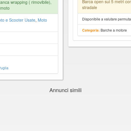
Barca open sui 5 metri con
anca wrapping ( rimovibile),
stradale
rimoto
Disponibile a valutare permut
to e Scooter Usate
,
Moto
Barche a motore
Categoria:
uglia
Annunci simili