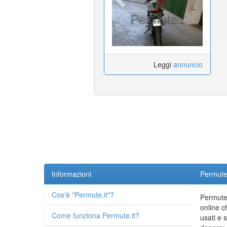
Leggi
annuncio
Informazioni
Permute.
Cos'è "Permute.it"?
Permute.
online c
Come funziona Permute.it?
usati e 