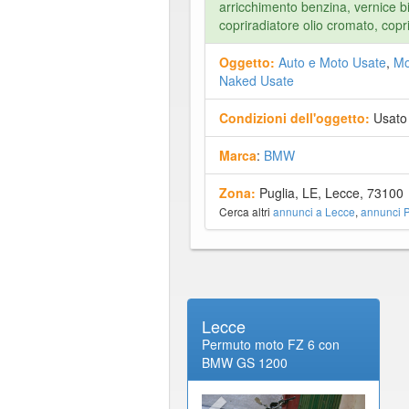
arricchimento benzina, vernice bi
copriradiatore olio cromato, cop
Oggetto:
Auto e Moto Usate
,
Mo
Naked Usate
Condizioni dell'oggetto:
Usato
Marca
:
BMW
Zona:
Puglia, LE, Lecce, 73100
Cerca altri
annunci a Lecce
,
annunci P
Lecce
Permuto moto FZ 6 con
BMW GS 1200