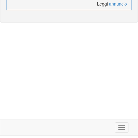
Leggi
annuncio
Toggle
navigati