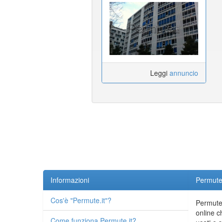
Leggi
annuncio
Informazioni
Permute.
Cos'è "Permute.it"?
Permute.
online c
Come funziona Permute.it?