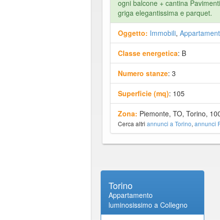
ogni balcone + cantina Pavimenti r
griga elegantissima e parquet.
Oggetto:
Immobili
,
Appartament
Classe energetica
: B
Numero stanze
: 3
Superficie (mq)
: 105
Zona:
Piemonte, TO, Torino, 10
Cerca altri
annunci a Torino
,
annunci 
Torino
Appartamento
luminosissimo a Collegno