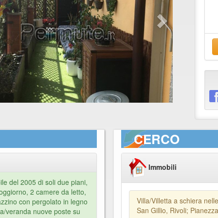
CERCO
Immobili
le del 2005 di soli due piani,
oggiorno, 2 camere da letto,
Villa/Villetta a schiera ne
azzino con pergolato in legno
San Gillio, Rivoli; Pianezz
nda/veranda nuove poste su