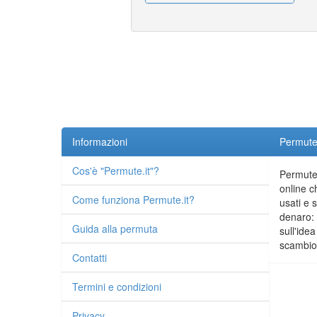
Informazioni
Permute.
Cos'è "Permute.it"?
Permute.
online c
Come funziona Permute.it?
usati e 
denaro: 
Guida alla permuta
sull'idea
scambio 
Contatti
Termini e condizioni
Privacy