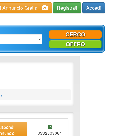
ci Annuncio Gratis
Registrati
Accedi
CERCO
OFFRO
.7
ispondi
annuncio
3332503064