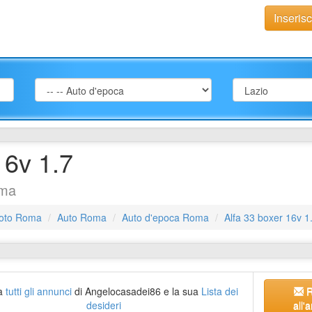
Inseris
16v 1.7
oma
oto Roma
Auto Roma
Auto d'epoca Roma
Alfa 33 boxer 16v 1
a
tutti gli annunci
di Angelocasadei86 e la sua
Lista dei
R
desideri
all'