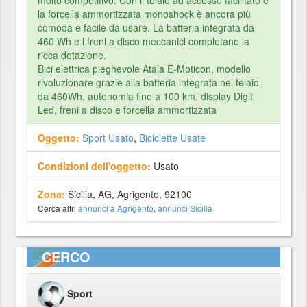
molto competitivo. Con il telaio ad accesso facilitato e
la forcella ammortizzata monoshock è ancora più
comoda e facile da usare. La batteria integrata da
460 Wh e i freni a disco meccanici completano la
ricca dotazione.
Bici elettrica pieghevole Atala E-Moticon, modello
rivoluzionare grazie alla batteria integrata nel telaio
da 460Wh, autonomia fino a 100 km, display Digit
Led, freni a disco e forcella ammortizzata
Oggetto:
Sport Usato
,
Biciclette Usate
Condizioni dell'oggetto:
Usato
Zona:
Sicilia, AG, Agrigento, 92100
Cerca altri
annunci a Agrigento
,
annunci Sicilia
CERCO
Sport