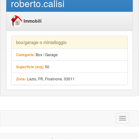
roberto.calisi
Immobili
box/garage o minialloggio
Box / Garage
Categoria:
: 50
Superficie (mq)
Lazio, FR, Frosinone, 03011
Zona:
Toggle
navigati