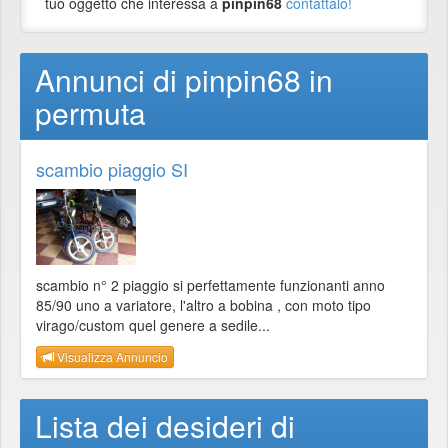
tuo oggetto che interessa a
pinpin68
contattalo!
Annunci di pinpin68 in
permuta
scambio piaggio SI
scambio n° 2 piaggio si perfettamente funzionanti anno
85/90 uno a variatore, l'altro a bobina , con moto tipo
virago/custom quel genere a sedile...
Visualizza Annuncio
Lista dei desideri di