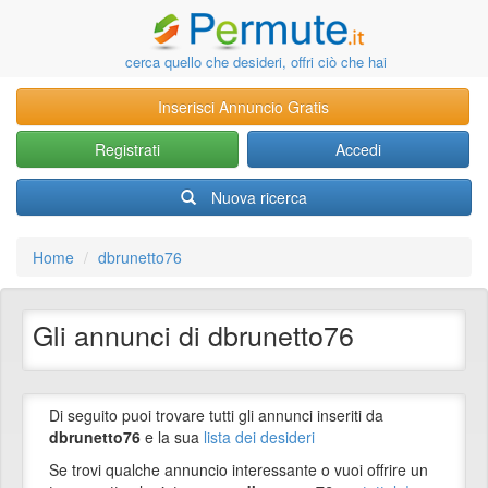
cerca quello che desideri, offri ciò che hai
Inserisci Annuncio Gratis
Registrati
Accedi
Nuova ricerca
Home
dbrunetto76
Gli annunci di dbrunetto76
Di seguito puoi trovare tutti gli annunci inseriti da
dbrunetto76
e la sua
lista dei desideri
Se trovi qualche annuncio interessante o vuoi offrire un