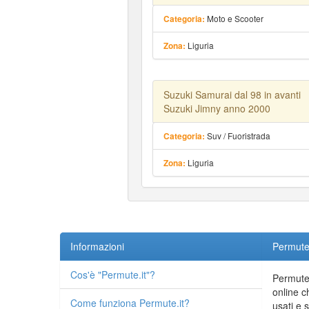
Moto e Scooter
Categoria:
Liguria
Zona:
Suzuki Samurai dal 98 in avanti
Suzuki Jimny anno 2000
Suv / Fuoristrada
Categoria:
Liguria
Zona:
Informazioni
Permute.
Cos'è "Permute.it"?
Permute.
online c
Come funziona Permute.it?
usati e 