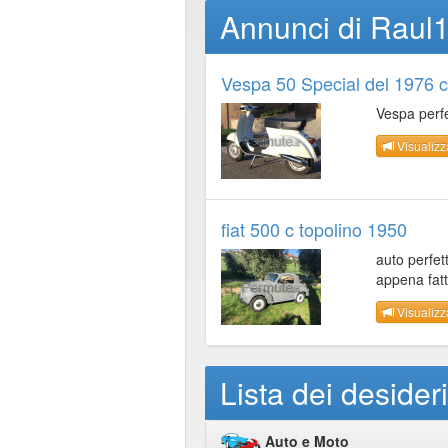
Annunci di Raul
Vespa 50 Special del 1976 
Vespa perfe
Visualizz
fiat 500 c topolino 1950
auto perfet
appena fatt
Visualizz
Lista dei desider
Auto e Moto