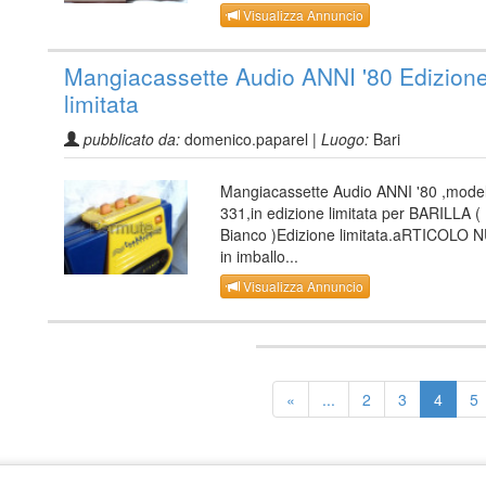
Visualizza Annuncio
Mangiacassette Audio ANNI '80 Edizion
limitata
pubblicato da:
domenico.paparel |
Luogo:
Bari
Mangiacassette Audio ANNI '80 ,mode
331,in edizione limitata per BARILLA (
Bianco )Edizione limitata.aRTICOLO
in imballo...
Visualizza Annuncio
«
...
2
3
4
5