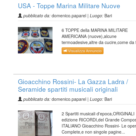
USA - Toppe Marina Militare Nuove
pubblicato da:
domenico.paparel |
Luogo:
Bari
6 TOPPE della MARINA MILITARE
AMERICANA (nuove),alcune
termoadesive,altre da cucire,come da 
Visualizza Annuncio
Gioacchino Rossini- La Gazza Ladra /
Seramide spartiti musicali originali
pubblicato da:
domenico.paparel |
Luogo:
Bari
2 Spartiti musicali d'epoca,ORIGINALI
edizione RICORDI,del Grande Compos
ITALIANO Gioacchino Rossini- Le oper
Complete,e non singole pagine...