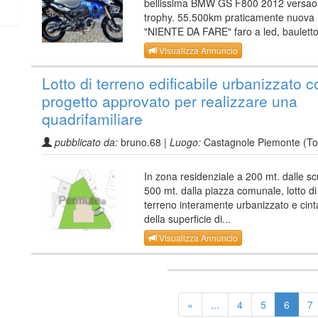
bellissima BMW GS F800 2012 versao
trophy. 55.500km praticamente nuova
"NIENTE DA FARE" faro a led, bauletto
Visualizza Annuncio
Lotto di terreno edificabile urbanizzato c
progetto approvato per realizzare una
quadrifamiliare
pubblicato da:
bruno.68 |
Luogo:
Castagnole Piemonte (To
In zona residenziale a 200 mt. dalle sc
500 mt. dalla piazza comunale, lotto di
terreno interamente urbanizzato e cint
della superficie di...
Visualizza Annuncio
«
...
4
5
6
7