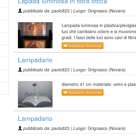
Lapada luminosa in fibra ottica
pubblicato da:
paolo823 |
Luogo:
Grignasco (Novara)
Lampada luminosa in plastica/plexigla
luci che cambiano colore e si muovon
gradi. I fasci delle luci sono cavi di fibra
Visualizza Annuncio
Lampadario
pubblicato da:
paolo823 |
Luogo:
Grignasco (Novara)
diametro 41 cm materiale: vetro e plas
Visualizza Annuncio
Lampadario
pubblicato da:
paolo823 |
Luogo:
Grignasco (Novara)