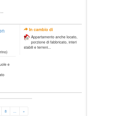
...
on
In cambio di
Appartamento anche locato,
porzione di fabbricato, interi
stabili e terreni...
rino)
uole e
ato
8
...
»