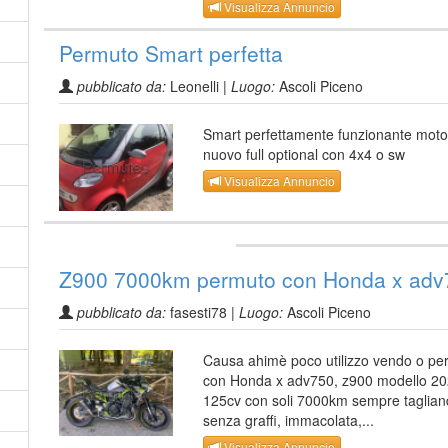
Visualizza Annuncio
Permuto Smart perfetta
pubblicato da:
Leonelli |
Luogo:
Ascoli Piceno
Smart perfettamente funzionante moto
nuovo full optional con 4x4 o sw
Visualizza Annuncio
Z900 7000km permuto con Honda x adv
pubblicato da:
fasesti78 |
Luogo:
Ascoli Piceno
Causa ahimè poco utilizzo vendo o pe
con Honda x adv750, z900 modello 2
125cv con soli 7000km sempre taglian
senza graffi, immacolata,...
Visualizza Annuncio