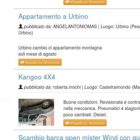
Visualizza Annuncio
Appartamento a Urbino
pubblicato da:
ANGELANTONIOMAS |
Luogo:
Urbino (Pes
Urbino)
Urbino cambio ci appartamento montagna
soli mese di agosto
Visualizza Annuncio
Kangoo 4X4
pubblicato da:
roberta.mochi |
Luogo:
Castelraimondo (Ma
Buone condizioni. Revisionata e contro
nella meccanica. Pneumatici 4 stagion
poco cambiati. Diesel.
Visualizza Annuncio
Scambio barca open mister Wind con q