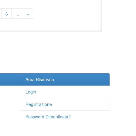
6
...
»
Area Riservata
Login
Registrazione
Password Dimenticata?