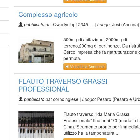
Complesso agricolo
pubblicato da:
Qwertyuiop12345.-_ |
Luogo:
Jesi (Ancona)
500mq di abitazione, 2000mq di
terreno,200mq di pertinenze. Da ristrut
Cerco impresa che fa riatrutturazione 
permuta.
Visualizza Annuncio
FLAUTO TRAVERSO GRASSI
PROFESSIONAL
pubblicato da:
cornoinglese |
Luogo:
Pesaro (Pesaro e Urb
Flauto traverso “Ida Maria Grassi
Professionale” fine anni '70 (made in I
Cina). Strumento pronto per immediat
utilizzo ha la tamponatura...