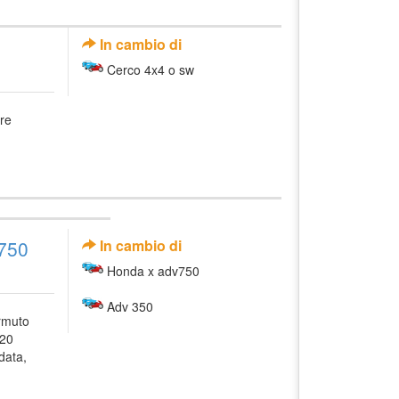
In cambio di
Cerco 4x4 o sw
re
750
In cambio di
Honda x adv750
Adv 350
rmuto
020
data,