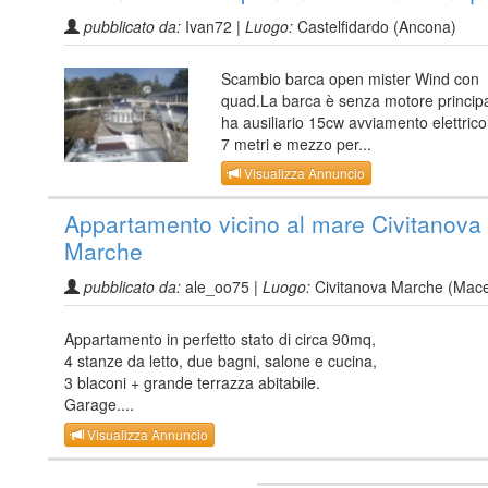
pubblicato da:
Ivan72 |
Luogo:
Castelfidardo (Ancona)
Scambio barca open mister Wind con
quad.La barca è senza motore princip
ha ausiliario 15cw avviamento elettric
7 metri e mezzo per...
Visualizza Annuncio
Appartamento vicino al mare Civitanova
Marche
pubblicato da:
ale_oo75 |
Luogo:
Civitanova Marche (Mace
Appartamento in perfetto stato di circa 90mq,
4 stanze da letto, due bagni, salone e cucina,
3 blaconi + grande terrazza abitabile.
Garage....
Visualizza Annuncio