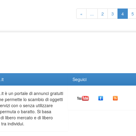
«
...
2
3
4
5
it
Seguici
it è un portale di annunci gratuiti
he permette lo scambio di oggetti
servizi con o senza utilizzare
permuta o baratto. Si basa
 di libero mercato e di libero
tra individui.