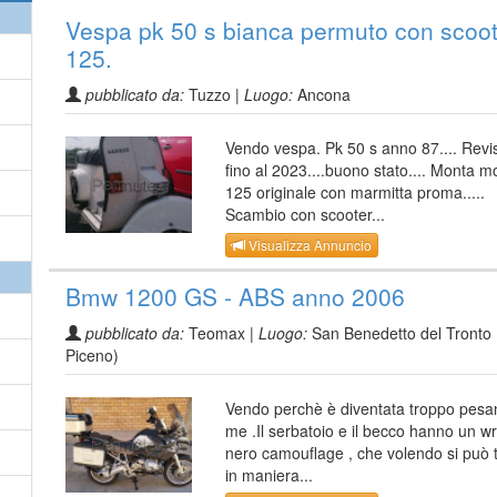
Vespa pk 50 s bianca permuto con scoot
125.
pubblicato da:
Tuzzo |
Luogo:
Ancona
Vendo vespa. Pk 50 s anno 87.... Revi
fino al 2023....buono stato.... Monta m
125 originale con marmitta proma.....
Scambio con scooter...
Visualizza Annuncio
Bmw 1200 GS - ABS anno 2006
pubblicato da:
Teomax |
Luogo:
San Benedetto del Tronto 
Piceno)
Vendo perchè è diventata troppo pesa
me .Il serbatoio e il becco hanno un w
nero camouflage , che volendo si può t
in maniera...