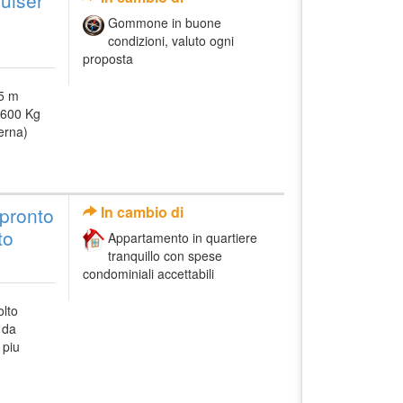
Gommone in buone
condizioni, valuto ogni
proposta
75 m
1600 Kg
erna)
pronto
In cambio di
to
Appartamento in quartiere
tranquillo con spese
condominiali accettabili
olto
 da
 piu