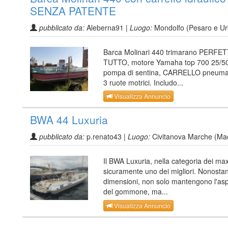
SENZA PATENTE
pubblicato da:
Aleberna91 |
Luogo:
Mondolfo (Pesaro e Ur
Barca Molinari 440 trimarano PERFET
TUTTO, motore Yamaha top 700 25/50
pompa di sentina, CARRELLO pneumat
3 ruote motrici. Includo...
Visualizza Annuncio
BWA 44 Luxuria
pubblicato da:
p.renato43 |
Luogo:
Civitanova Marche (Ma
Il BWA Luxuria, nella categoria dei max
sicuramente uno dei migliori. Nonostan
dimensioni, non solo mantengono l'asp
del gommone, ma...
Visualizza Annuncio