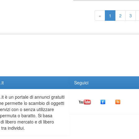
«
1
2
3
it
Seguici
it è un portale di annunci gratuiti
he permette lo scambio di oggetti
servizi con o senza utilizzare
permuta o baratto. Si basa
 di libero mercato e di libero
tra individui.