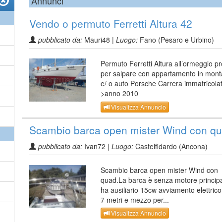
Annunci
Vendo o permuto Ferretti Altura 42
pubblicato da:
Mauri48 |
Luogo:
Fano (Pesaro e Urbino)
Permuto Ferretti Altura all’ormeggio p
per salpare con appartamento in mon
e/ o auto Porsche Carrera immatricola
>anno 2010
Visualizza Annuncio
Scambio barca open mister Wind con q
pubblicato da:
Ivan72 |
Luogo:
Castelfidardo (Ancona)
Scambio barca open mister Wind con
quad.La barca è senza motore princip
ha ausiliario 15cw avviamento elettric
7 metri e mezzo per...
Visualizza Annuncio