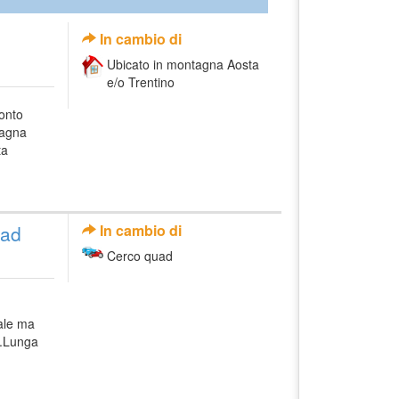
In cambio di
Ubicato in montagna Aosta
e/o Trentino
ronto
tagna
ta
uad
In cambio di
Cerco quad
ale ma
o.Lunga