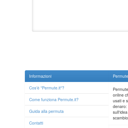
Informazioni
Permute.
Cos'è "Permute.it"?
Permute.
online c
Come funziona Permute.it?
usati e 
denaro: 
Guida alla permuta
sull'idea
scambio 
Contatti