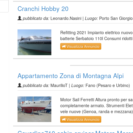
Cranchi Hobby 20
pubblicato da:
Leonardo.Nasini |
Luogo:
Porto San Giorgio
Refitting 2021 Impianto elettrico nuovo
batterie Serbatoio 110l Consumi ridotti
Visualizza Annuncio
Appartamento Zona di Montagna Alpi
pubblicato da:
MaurilioT |
Luogo:
Fano (Pesaro e Urbino)
Motor Sail Ferretti Altura pronto per sa
completamente armato. Strumenti Elett
vele nuove (Genoa, randa e mezzana)
Visualizza Annuncio
Coverline710 cabin cruiser Motore Mercr