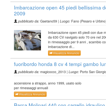
Imbarcazione open 45 piedi bellissima d
2009
pubblicato da:
Gaetano59 |
Luogo:
Fano (Pesaro e Urbino
Imbarcazione open 45 piedi con due m
da 630 CV navigato solo 70 ore nel 200
in rimessaggio per 9 anni , scambio c
imbarcazione di...
Visualizza Annuncio
fuoribordo honda 8 cv 4 tempi gambo lu
pubblicato da:
magicocco_2013 |
Luogo:
Porto San Giorgi
accensione a strappo, anno 1999, usato solo
per rimessaggi annuali
Visualizza Annuncio
Barca Molinari 440 con carrello idraulico