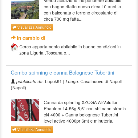
Vendo abitazione indipendente abitabile
con bagno rifatto nuovo circa 10 anni fa ,
con balconata e terreno circostante di
circa 700 mq fatta...
Visualizza Annuncio
In cambio di
Cerco appartamento abitabile in buone condizioni in
zona Liguria ,Toscana o...
Combo spinning e canna Bolognese Tubertini
pubblicato da:
Lupok91 |
Luogo:
Casalnuovo di Napoli
(Napoli)
Canna da spinning XZOGA AirVolution
Phantom 14-56g 8,6" con shimano stradic
ci4 4000 + Canna bolognese Tubertini
level active 4600pr 6mt e minuteria.
Visualizza Annuncio