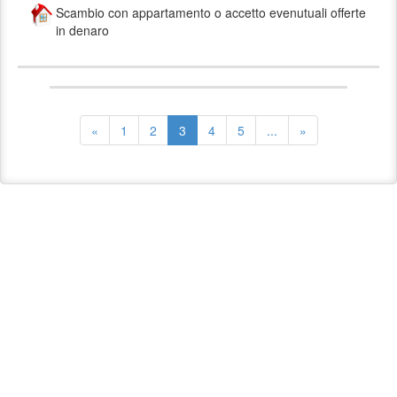
Scambio con appartamento o accetto evenutuali offerte
in denaro
«
1
2
3
4
5
...
»