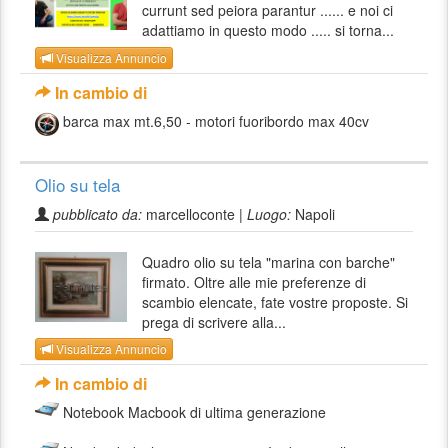
currunt sed peiora parantur ...... e noi ci
adattiamo in questo modo ..... si torna...
Visualizza Annuncio
In cambio di
barca max mt.6,50 - motori fuoribordo max 40cv
Olio su tela
pubblicato da:
marcelloconte |
Luogo:
Napoli
Quadro olio su tela "marina con barche"
firmato. Oltre alle mie preferenze di
scambio elencate, fate vostre proposte. Si
prega di scrivere alla...
Visualizza Annuncio
In cambio di
Notebook Macbook di ultima generazione