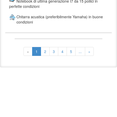
Notebook di ultima generazione I7 da 15 pollici in
perfette condizioni
Chitarra acustica (preferibilmente Yamaha) in buone
condizioni
«
1
2
3
4
5
...
»