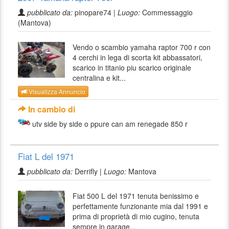
pubblicato da:
pinopare74 |
Luogo:
Commessaggio
(Mantova)
Vendo o scambio yamaha raptor 700 r con
4 cerchi in lega di scorta kit abbassatori,
scarico in titanio piu scarico originale
centralina e kit...
Visualizza Annuncio
In cambio di
utv side by side o ppure can am renegade 850 r
Fiat L del 1971
pubblicato da:
Derrifly |
Luogo:
Mantova
Fiat 500 L del 1971 tenuta benissimo e
perfettamente funzionante mia dal 1991 e
prima di proprietà di mio cugino, tenuta
sempre in garage...