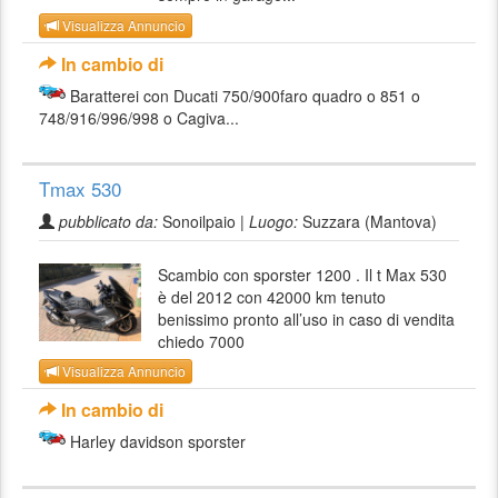
Visualizza Annuncio
In cambio di
Baratterei con Ducati 750/900faro quadro o 851 o
748/916/996/998 o Cagiva...
Tmax 530
pubblicato da:
Sonoilpaio |
Luogo:
Suzzara (Mantova)
Scambio con sporster 1200 . Il t Max 530
è del 2012 con 42000 km tenuto
benissimo pronto all’uso in caso di vendita
chiedo 7000
Visualizza Annuncio
In cambio di
Harley davidson sporster