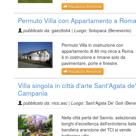
Visualizza Annuncio
Permuto Villa con Appartamento a Rom
pubblicato da:
gaezito64 |
Luogo:
Solopaca (Benevento)
Permuto Villa in costruzione con
appartamento di 80 mq circa a Roma. L
è in costruzione e rimane solo da
pavimentare, porte e finestre.
Visualizza Annuncio
Villa singola in città d'arte Sant'Agata de
Campania
pubblicato da:
nico.asc |
Luogo:
Sant'Agata De' Goti (Bene
Nella città perla del Sannio, selezionata
borghi d'eccellenza dell'entroterra ital
bandiera arancione del TCI si vende
bellissima villa...