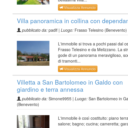
Visualizza Annuncio
Villa panoramica in collina con dependa
pubblicato da:
padlf |
Luogo:
Frasso Telesino (Benevento)
L'immobile si trova a pochi passi dal ce
Frasso Telesino e da Melizzano. La str
gode di un panorama meraviglioso, sc
di tramonti...
Visualizza Annuncio
Villetta a San Bartolomeo in Galdo con
giardino e terra annessa
pubblicato da:
Simone9955 |
Luogo:
San Bartolomeo in Ga
(Benevento)
L'immobile è così costituito: piano terr
salone; bagno; cucina; cameretta; gar