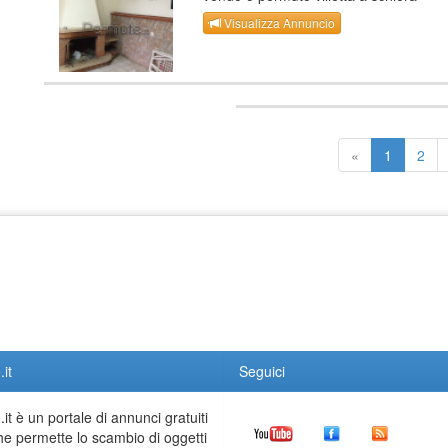
Visualizza Annuncio
«
1
2
it
Seguici
it è un portale di annunci gratuiti
he permette lo scambio di oggetti