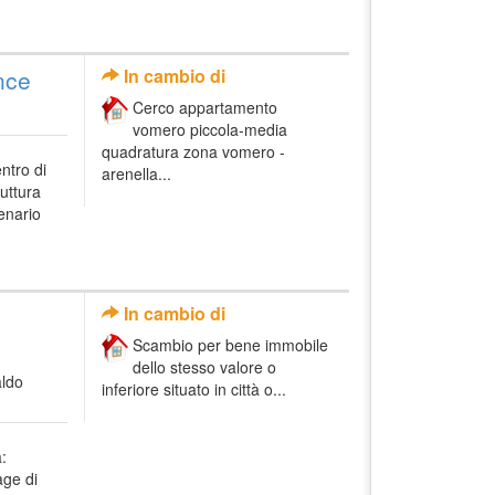
nce
In cambio di
Cerco appartamento
vomero piccola-media
quadratura zona vomero -
ntro di
arenella...
uttura
enario
In cambio di
Scambio per bene immobile
dello stesso valore o
ldo
inferiore situato in città o...
a:
age di