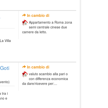
a
In cambio di
Appartamento a Roma zona
semi centrale cinese due
camere da letto.
a Villa
'Goti
In cambio di
valuto scambio alla pari o
con differenza economica
vento)
da dare/ricevere per:...
 tra i
iano e