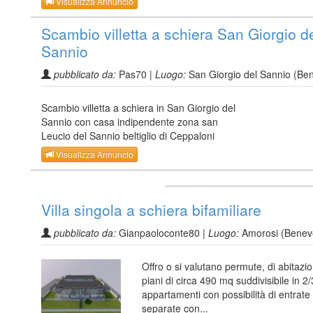
Visualizza Annuncio
Scambio villetta a schiera San Giorgio d
Sannio
pubblicato da:
Pas70 |
Luogo:
San Giorgio del Sannio (Be
Scambio villetta a schiera in San Giorgio del
Sannio con casa indipendente zona san
Leucio del Sannio beltiglio di Ceppaloni
Visualizza Annuncio
Villa singola a schiera bifamiliare
pubblicato da:
Gianpaoloconte80 |
Luogo:
Amorosi (Benev
Offro o si valutano permute, di abitazio
piani di circa 490 mq suddivisibile in 2/
appartamenti con possibilità di entrate
separate con...