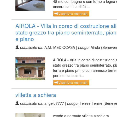
48 mq con bagno e con forno a legna 
ancora cantina di 21...
Visualizza Annuncio
AIROLA - Villa in corso di costruzione al
stato grezzo tra piano seminterrato, pian
e piano
pubblicato da:
A.M.-MEDIOCASA |
Luogo:
Airola (Beneven
AIROLA - Villa in corso di costruzione a
stato grezzo tra piano seminterrato, p
terra e piano primo con annesso terre
pertinenza e con...
Visualizza Annuncio
villetta a schiera
pubblicato da:
angelo7777 |
Luogo:
Telese Terme (Beneve
vendo o permuto villetta a schiera