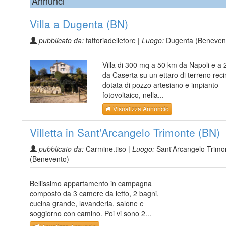
Annunci
Villa a Dugenta (BN)
pubblicato da:
fattoriadelletore |
Luogo:
Dugenta (Beneven
Villa di 300 mq a 50 km da Napoli e a
da Caserta su un ettaro di terreno reci
dotata di pozzo artesiano e impianto
fotovoltaico, nella...
Visualizza Annuncio
Villetta in Sant'Arcangelo Trimonte (BN)
pubblicato da:
Carmine.tiso |
Luogo:
Sant'Arcangelo Trimo
(Benevento)
Bellissimo appartamento in campagna
composto da 3 camere da letto, 2 bagni,
cucina grande, lavanderia, salone e
soggiorno con camino. Poi vi sono 2...