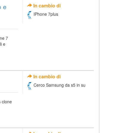
o e
In cambio di
IPhone 7plus
one 7
li e
In cambio di
Cerco Samsung da s5 in su
)
s clone