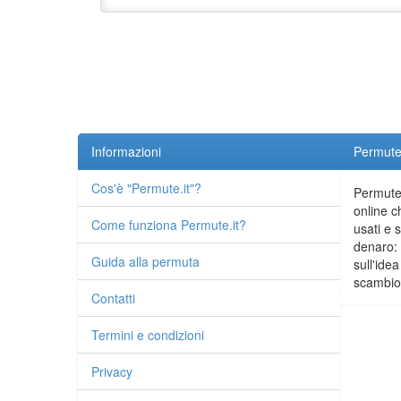
Informazioni
Permute.
Cos'è "Permute.it"?
Permute.
online c
Come funziona Permute.it?
usati e 
denaro: 
Guida alla permuta
sull'idea
scambio 
Contatti
Termini e condizioni
Privacy