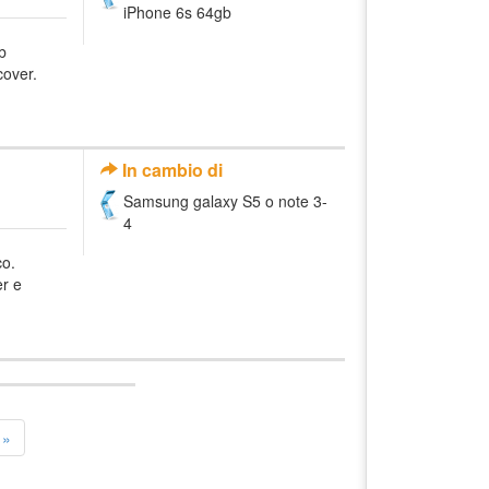
iPhone 6s 64gb
b
cover.
In cambio di
Samsung galaxy S5 o note 3-
4
co.
r e
»