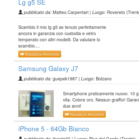
Lg g5 SE
pubblicato da:
Matteo.Carpentari |
Luogo:
Rovereto (Trent
Scambio il mio lg g5 se tenuto perfettamente
ancora in garanzia con custodia e vetro
temperato con altri modelli. Da valutare lo
scambio....
Visualizza Annuncio
Samsung Galaxy J7
pubblicato da:
guepek1987 |
Luogo:
Bolzano
Smartphone praticamente nuovo. 10 gi
vita. Colore oro. Nessun graffio! Garan
due anni!
Visualizza Annuncio
iPhone 5 - 64Gb Bianco
pubblicato da:
ilsanto66 |
Luogo:
Riva del Garda (Trento)