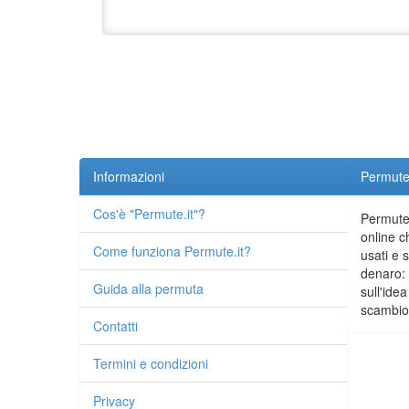
Informazioni
Permute.
Cos'è "Permute.it"?
Permute.
online c
Come funziona Permute.it?
usati e 
denaro: 
Guida alla permuta
sull'idea
scambio 
Contatti
Termini e condizioni
Privacy