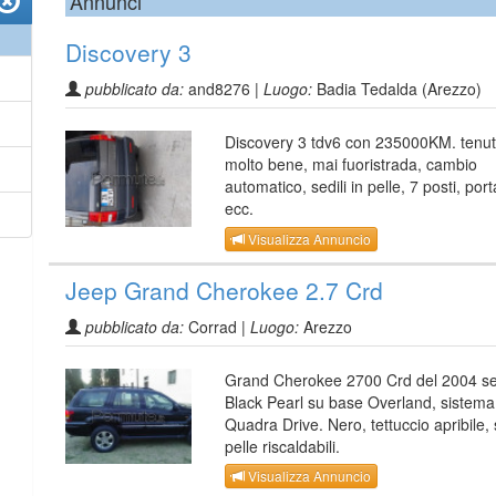
Annunci
Discovery 3
pubblicato da:
and8276 |
Luogo:
Badia Tedalda (Arezzo)
Discovery 3 tdv6 con 235000KM. tenu
molto bene, mai fuoristrada, cambio
automatico, sedili in pelle, 7 posti, port
ecc.
Visualizza Annuncio
Jeep Grand Cherokee 2.7 Crd
pubblicato da:
Corrad |
Luogo:
Arezzo
Grand Cherokee 2700 Crd del 2004 se
Black Pearl su base Overland, sistema
Quadra Drive. Nero, tettuccio apribile, 
pelle riscaldabili.
Visualizza Annuncio