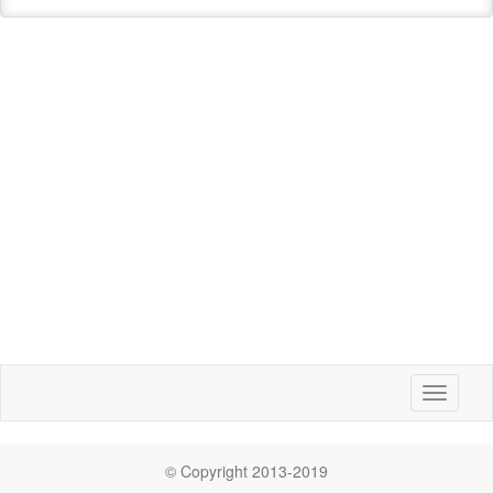
Toggle
navigati
© Copyright 2013-2019