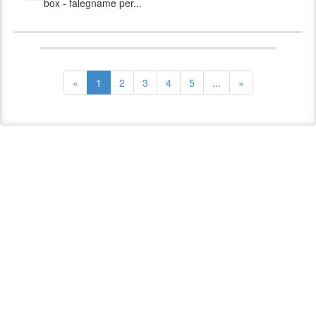
box - falegname per...
«
1
2
3
4
5
...
»