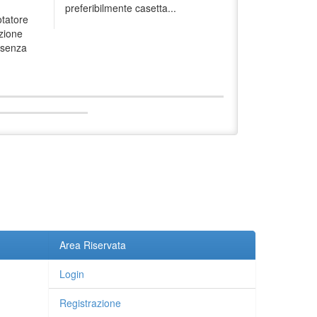
preferibilmente casetta...
otatore
nzione
o senza
Area Riservata
Login
Registrazione