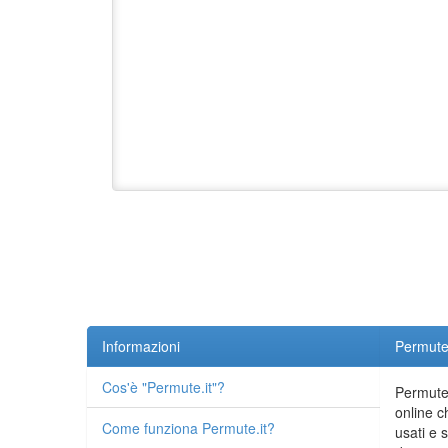
Informazioni
Permute.
Cos'è "Permute.it"?
Permute.
online c
Come funziona Permute.it?
usati e 