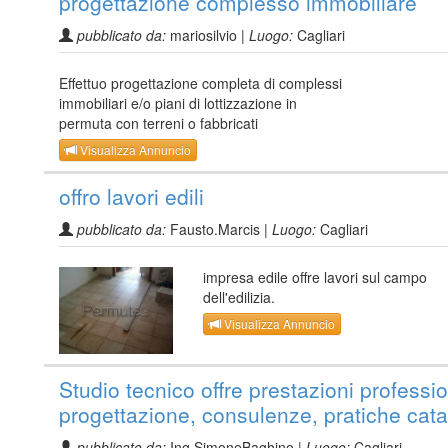
progettazione complesso immobiliare
pubblicato da:
mariosilvio |
Luogo:
Cagliari
Effettuo progettazione completa di complessi
immobiliari e/o piani di lottizzazione in
permuta con terreni o fabbricati
Visualizza Annuncio
offro lavori edili
pubblicato da:
Fausto.Marcis |
Luogo:
Cagliari
impresa edile offre lavori sul campo
dell'edilizia.
Visualizza Annuncio
Studio tecnico offre prestazioni professio
progettazione, consulenze, pratiche cata
pubblicato da:
Ing.SimoneBaghino |
Luogo:
Cagliari