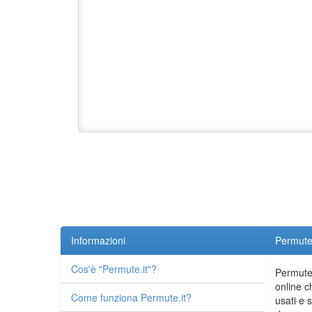
Informazioni
Permute.
Cos'è "Permute.it"?
Permute.
online c
Come funziona Permute.it?
usati e 