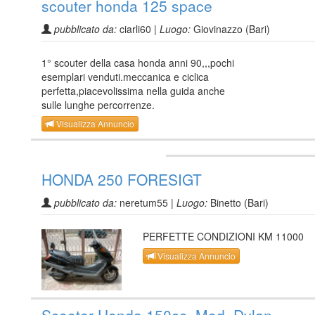
scouter honda 125 space
pubblicato da:
ciarli60 |
Luogo:
Giovinazzo (Bari)
1° scouter della casa honda anni 90,,,pochi
esemplari venduti.meccanica e ciclica
perfetta,piacevolissima nella guida anche
sulle lunghe percorrenze.
Visualizza Annuncio
HONDA 250 FORESIGT
pubblicato da:
neretum55 |
Luogo:
Binetto (Bari)
PERFETTE CONDIZIONI KM 11000
Visualizza Annuncio
Scooter Honda 150cc. Mod. Dylan