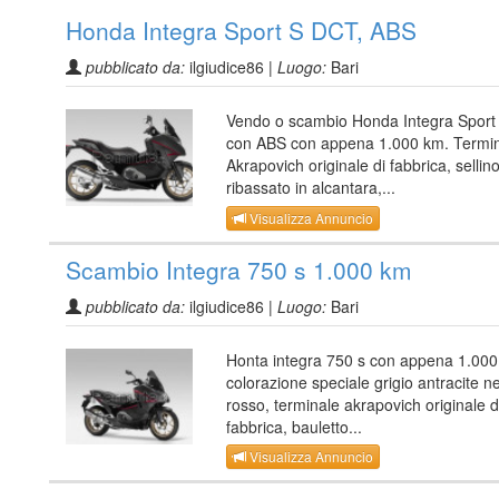
Honda Integra Sport S DCT, ABS
pubblicato da:
ilgiudice86 |
Luogo:
Bari
Vendo o scambio Honda Integra Spor
con ABS con appena 1.000 km. Termi
Akrapovich originale di fabbrica, sellin
ribassato in alcantara,...
Visualizza Annuncio
Scambio Integra 750 s 1.000 km
pubblicato da:
ilgiudice86 |
Luogo:
Bari
Honta integra 750 s con appena 1.000
colorazione speciale grigio antracite n
rosso, terminale akrapovich originale d
fabbrica, bauletto...
Visualizza Annuncio