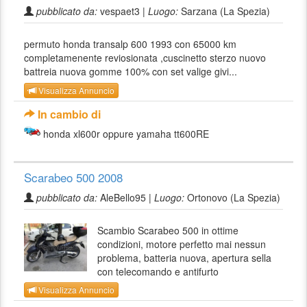
pubblicato da:
vespaet3 |
Luogo:
Sarzana (La Spezia)
permuto honda transalp 600 1993 con 65000 km
completamenente reviosionata ,cuscinetto sterzo nuovo
battreia nuova gomme 100% con set valige givi...
Visualizza Annuncio
In cambio di
honda xl600r oppure yamaha tt600RE
Scarabeo 500 2008
pubblicato da:
AleBello95 |
Luogo:
Ortonovo (La Spezia)
Scambio Scarabeo 500 in ottime
condizioni, motore perfetto mai nessun
problema, batteria nuova, apertura sella
con telecomando e antifurto
Visualizza Annuncio