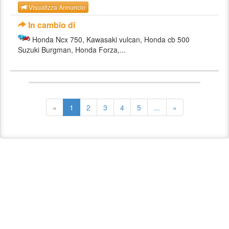
Visualizza Annuncio
In cambio di
Honda Ncx 750, Kawasaki vulcan, Honda cb 500
Suzuki Burgman, Honda Forza,...
«
1
2
3
4
5
...
»