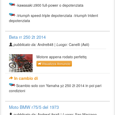
-kawasaki z900 full-power o depotenziata
-triumph speed-triple depotenziata -triumph trident
depotenziata
Beta rr 250 2t 2014
pubblicato da:
Andre848 |
Luogo:
Canelli (Asti)
Motore appena rodato perfettq
Visualizza Annuncio
In cambio di
Scambio solo con Yamaha yz 250 2t 2014 in poi pari
condizioni
Moto BMW r75/5 del 1973
pubblicato da:
AndreaLibra5 |
Luogo:
San Marzano