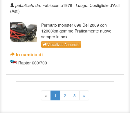
pubblicato da:
Fabiocontu1976 |
Luogo:
Costigliole d'Asti
(Asti)
Permuto monster 696 Del 2009 con
12000km gomme Praticamente nuove,
sempre in box
Visualizza Annuncio
In cambio di
Raptor 660/700
«
1
2
3
»