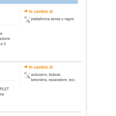
In cambio di
piattaforma aerea o ragno
ca
azione
 a 3
In cambio di
autocarro, bobcat,
betoniera, escavatore, ecc.
MPLET
ome