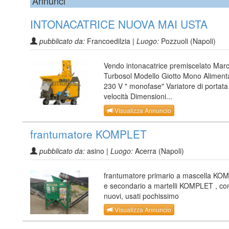
Annunci
INTONACATRICE NUOVA MAI USTA
pubblicato da:
Francoedilzia |
Luogo:
Pozzuoli (Napoli)
Vendo intonacatrice premiscelato Mar
Turbosol Modello Giotto Mono Aliment
230 V " monofase" Variatore di portata
velocità Dimensioni...
Visualizza Annuncio
frantumatore KOMPLET
pubblicato da:
asino |
Luogo:
Acerra (Napoli)
frantumatore primario a mascella KO
e secondario a martelli KOMPLET , c
nuovi, usati pochissimo
Visualizza Annuncio