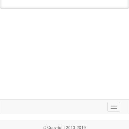
Toggle
navigati
© Copyright 2013-2019