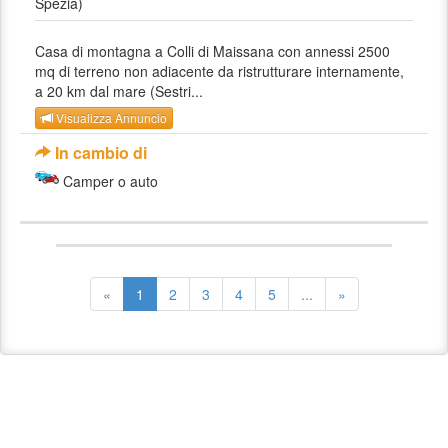
Spezia)
Casa di montagna a Colli di Maissana con annessi 2500
mq di terreno non adiacente da ristrutturare internamente,
a 20 km dal mare (Sestri...
Visualizza Annuncio
In cambio di
Camper o auto
«
1
2
3
4
5
...
»