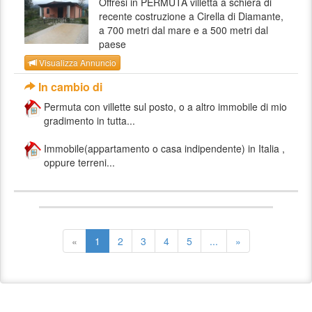
Offresi in PERMUTA villetta a schiera di
recente costruzione a Cirella di Diamante,
a 700 metri dal mare e a 500 metri dal
paese
Visualizza Annuncio
In cambio di
Permuta con villette sul posto, o a altro immobile di mio
gradimento in tutta...
Immobile(appartamento o casa indipendente) in Italia ,
oppure terreni...
«
1
2
3
4
5
...
»