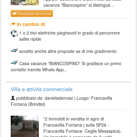
vacanza “Biancospino” si distingue...
Visualizza Annuncio
In cambio di
1 o 2 bici elettriche pieghevoli in grado di percorrere
salite ripide
accetto anche altre proposte se di mio gradimento
Casa vacanze "BIANCOSPINO" Si gradisce un primo
contatto tramite Whats-App...
Villa e attività commerciale
pubblicato da:
danielademasi |
Luogo:
Francavilla
Fontana (Brindisi)
"2 Immobili in vendita in agro di
Francavilla Fontana ( sulla SP26 -
Francavilla Fontana- Ceglie Messapica).
Un Immobile è composto da 3 unità...