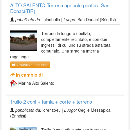
ALTO SALENTO-Terreno agricolo perifera San
Donaci(BR)
pubblicato da:
minobello |
Luogo:
San Donaci (Brindisi)
Terreno in leggero declivio,
completamente recintato, e con due
ingressi, di cui uno su strada asfaltata
comunale. Una stradina interna
raggiunge...
Visualizza Annuncio
In cambio di
Marina Alto Salento
Trullo 2 coni + lamia + corte + terreno
pubblicato da:
lorenzo45 |
Luogo:
Ceglie Messapica
(Brindisi)
Trullo 2 coni più lamia con ingresso