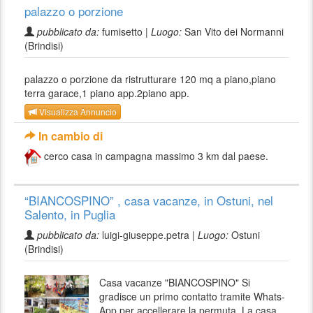
palazzo o porzione
pubblicato da:
fumisetto |
Luogo:
San Vito dei Normanni
(Brindisi)
palazzo o porzione da ristrutturare 120 mq a piano,piano
terra garace,1 piano app.2piano app.
Visualizza Annuncio
In cambio di
cerco casa in campagna massimo 3 km dal paese.
“BIANCOSPINO” , casa vacanze, in Ostuni, nel
Salento, in Puglia
pubblicato da:
luigi-giuseppe.petra |
Luogo:
Ostuni
(Brindisi)
Casa vacanze "BIANCOSPINO" Si
gradisce un primo contatto tramite Whats-
App per accellerare la permuta. La casa