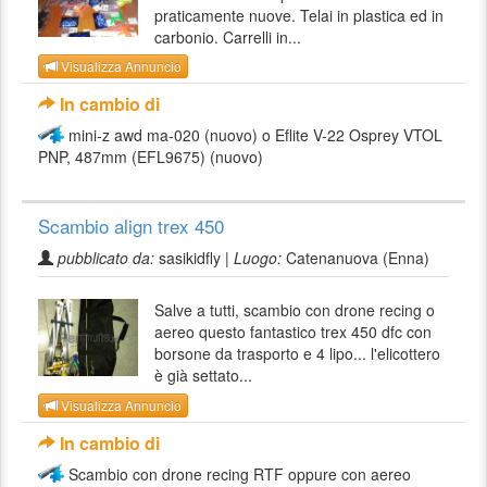
praticamente nuove. Telai in plastica ed in
carbonio. Carrelli in...
Visualizza Annuncio
In cambio di
mini-z awd ma-020 (nuovo) o Eflite V-22 Osprey VTOL
PNP, 487mm (EFL9675) (nuovo)
Scambio align trex 450
pubblicato da:
sasikidfly |
Luogo:
Catenanuova (Enna)
Salve a tutti, scambio con drone recing o
aereo questo fantastico trex 450 dfc con
borsone da trasporto e 4 lipo... l'elicottero
è già settato...
Visualizza Annuncio
In cambio di
Scambio con drone recing RTF oppure con aereo