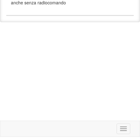
anche senza radiocomando
Toggle
navigati