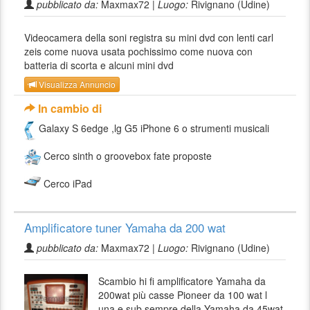
pubblicato da:
Maxmax72 |
Luogo:
Rivignano (Udine)
Videocamera della soni registra su mini dvd con lenti carl
zeis come nuova usata pochissimo come nuova con
batteria di scorta e alcuni mini dvd
Visualizza Annuncio
In cambio di
Galaxy S 6edge ,lg G5 iPhone 6 o strumenti musicali
Cerco sinth o groovebox fate proposte
Cerco iPad
Amplificatore tuner Yamaha da 200 wat
pubblicato da:
Maxmax72 |
Luogo:
Rivignano (Udine)
Scambio hi fi amplificatore Yamaha da
200wat più casse Pioneer da 100 wat l
una e sub sempre della Yamaha da 45wat