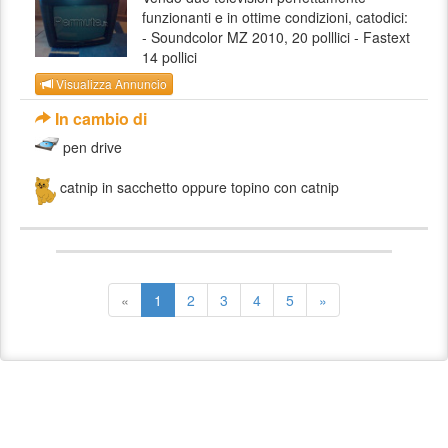
funzionanti e in ottime condizioni, catodici:
- Soundcolor MZ 2010, 20 polllici - Fastext
14 pollici
Visualizza Annuncio
In cambio di
pen drive
catnip in sacchetto oppure topino con catnip
«
1
2
3
4
5
»