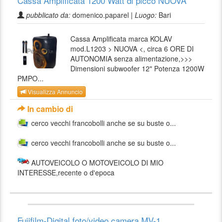
Cassa Amplificata 1200 Watt di picco NUOVA
pubblicato da:
domenico.paparel |
Luogo:
Bari
Cassa Amplificata marca KOLAV
mod.L1203 > NUOVA <, circa 6 ORE DI
AUTONOMIA senza alimentazione,>>>
Dimensioni subwoofer 12" Potenza 1200W
PMPO...
Visualizza Annuncio
In cambio di
cerco vecchi francobolli anche se su buste o...
cerco vecchi francobolli anche se su buste o...
AUTOVEICOLO O MOTOVEICOLO DI MIO
INTERESSE,recente o d'epoca
Fujifilm-Digital foto/video camera MV-1