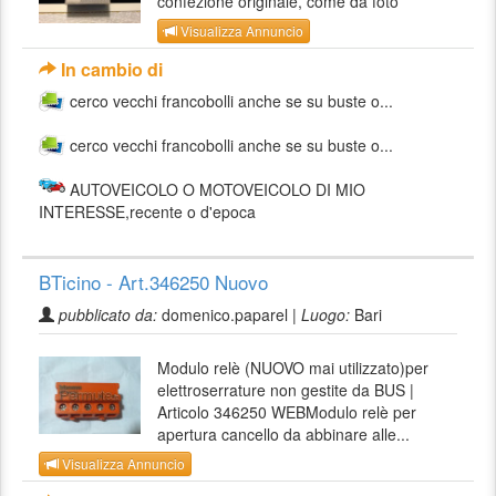
confezione originale, come da foto
Visualizza Annuncio
In cambio di
cerco vecchi francobolli anche se su buste o...
cerco vecchi francobolli anche se su buste o...
AUTOVEICOLO O MOTOVEICOLO DI MIO
INTERESSE,recente o d'epoca
BTicino - Art.346250 Nuovo
pubblicato da:
domenico.paparel |
Luogo:
Bari
Modulo relè (NUOVO mai utilizzato)per
elettroserrature non gestite da BUS |
Articolo 346250 WEBModulo relè per
apertura cancello da abbinare alle...
Visualizza Annuncio