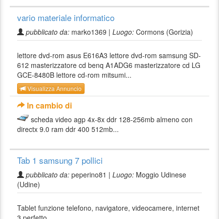
vario materiale informatico
pubblicato da:
marko1369 |
Luogo:
Cormons (Gorizia)
lettore dvd-rom asus E616A3 lettore dvd-rom samsung SD-
612 masterizzatore cd benq A1ADG6 masterizzatore cd LG
GCE-8480B lettore cd-rom mitsumi...
Visualizza Annuncio
In cambio di
scheda video agp 4x-8x ddr 128-256mb almeno con
directx 9.0 ram ddr 400 512mb...
Tab 1 samsung 7 pollici
pubblicato da:
peperino81 |
Luogo:
Moggio Udinese
(Udine)
Tablet funzione telefono, navigatore, videocamere, internet
3 perfetto