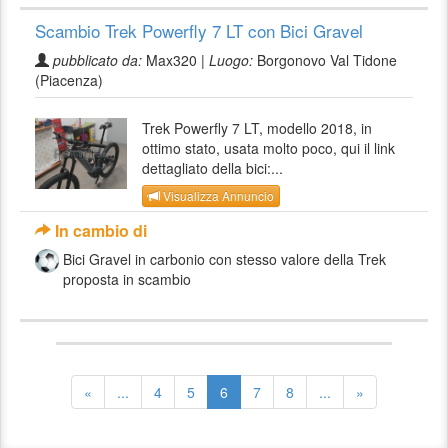
Scambio Trek Powerfly 7 LT con Bici Gravel
pubblicato da:
Max320 |
Luogo:
Borgonovo Val Tidone
(Piacenza)
Trek Powerfly 7 LT, modello 2018, in
ottimo stato, usata molto poco, qui il link
dettagliato della bici:...
Visualizza Annuncio
In cambio di
Bici Gravel in carbonio con stesso valore della Trek
proposta in scambio
«
...
4
5
6
7
8
...
»